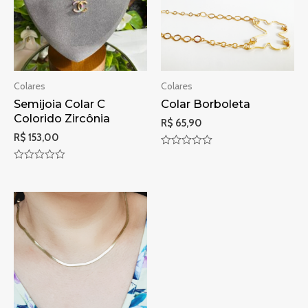
Colares
Colares
Semijoia Colar C
Colar Borboleta
Colorido Zircônia
R$
65,90
R$
153,00
Avaliação
0
Avaliação
de
0
5
de
5