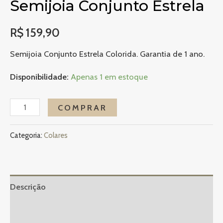
Semijoia Conjunto Estrela
R$
159,90
Semijoia Conjunto Estrela Colorida. Garantia de 1 ano.
Disponibilidade:
Apenas 1 em estoque
Semijoia
COMPRAR
Conjunto
Estrela
Categoria:
Colares
quantidade
Descrição
Informação adicional