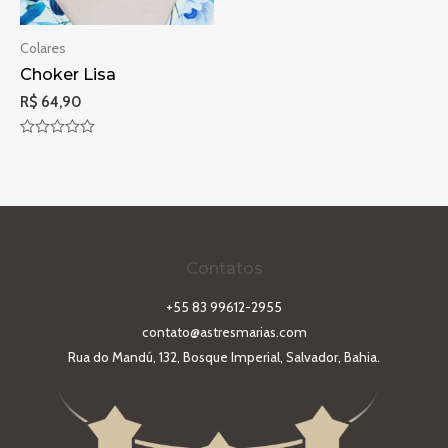
Colares
Choker Lisa
R$
64,90
Avaliação
0
de
5
Contatos
+55 83 99612-2955
contato@astresmarias.com
Rua do Mandú, 132, Bosque Imperial, Salvador, Bahia.