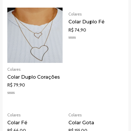
Colares
Colar Duplo Fé
R$
74,90
Avaliação
0
de
5
Colares
Colar Duplo Corações
R$
79,90
Avaliação
0
de
5
Colares
Colares
Colar Fé
Colar Gota
R$
66,00
R$
155,00