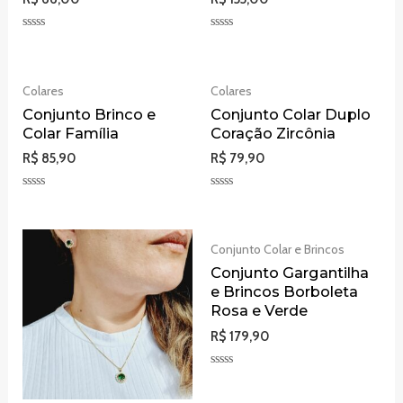
Avaliação
Avaliação
0
0
de
de
5
5
Colares
Colares
Conjunto Brinco e
Conjunto Colar Duplo
Colar Família
Coração Zircônia
R$
85,90
R$
79,90
Avaliação
Avaliação
0
0
de
de
5
5
Conjunto Colar e Brincos
Conjunto Gargantilha
e Brincos Borboleta
Rosa e Verde
R$
179,90
Avaliação
0
de