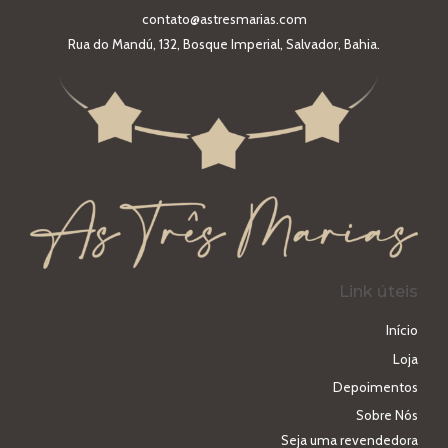
o
contato@astresmarias.com
Rua do Mandú, 132, Bosque Imperial, Salvador, Bahia.
Link úteis
Início
Loja
Depoimentos
Sobre Nós
Seja uma revendedora