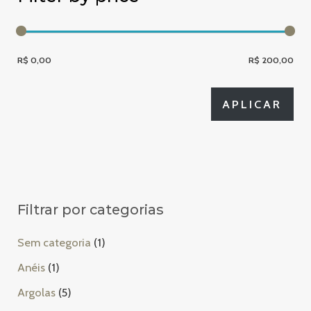
i
s
a
R$ 0,00
R$ 200,00
APL
APLICAR
Filtrar por categorias
1
Sem categoria
1
p
1
Anéis
1
r
p
5
Argolas
5
o
r