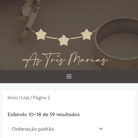
Ir
para
o
conteúdo
MAIN
MENU
Início
/
Loja
/ Página 2
Exibindo 10–18 de 59 resultados