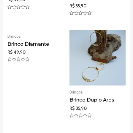
R$
55,90
Avaliação
0
Avaliação
de
0
5
de
5
Brincos
Brinco Diamante
R$
49,90
Avaliação
0
de
5
Brincos
Brinco Duplo Aros
R$
35,90
Avaliação
0
de