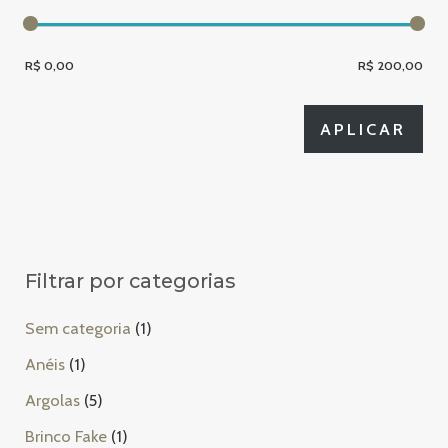
s
a
R$ 0,00
R$ 200,00
APL
APLICAR
Filtrar por categorias
1
Sem categoria
1
p
1
Anéis
1
r
p
5
Argolas
5
o
r
p
1
Brinco Fake
1