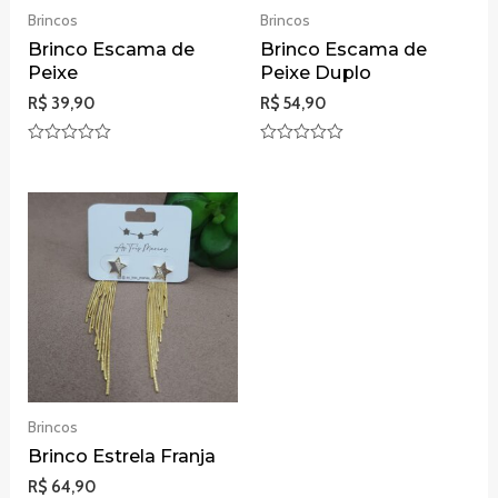
5
Brincos
Brincos
Brinco Escama de
Brinco Escama de
Peixe
Peixe Duplo
R$
39,90
R$
54,90
Avaliação
Avaliação
0
0
de
de
5
5
Brincos
Brinco Estrela Franja
R$
64,90